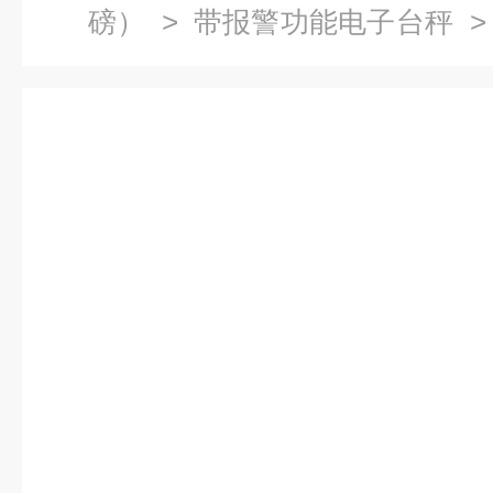
磅）
>
带报警功能电子台秤
>
公斤带轮子移动式电子台秤