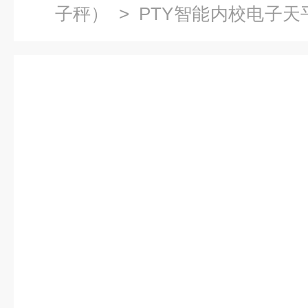
子秤）
> PTY智能内校电子天
厂家