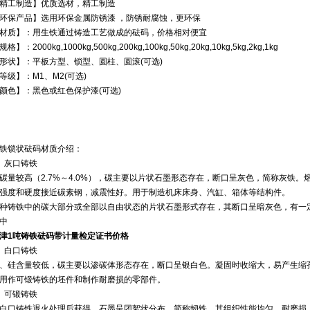
精工制造】优质选材，精工制造
环保产品】选用环保金属防锈漆 ，防锈耐腐蚀，更环保
材质】：用生铁通过铸造工艺做成的砝码，价格相对便宜
规格】：2000kg,1000kg,500kg,200kg,100kg,50kg,20kg,10kg,5kg,2kg,1kg
形状】：平板方型、锁型、圆柱、圆滚(可选)
等级】：M1、M2(可选)
颜色】：黑色或红色保护漆(可选)
铁锁状砝码材质介绍：
、灰口铸铁
碳量较高（2.7%～4.0%），碳主要以片状石墨形态存在，断口呈灰色，简称灰铁。熔
强度和硬度接近碳素钢，减震性好。用于制造机床床身、汽缸、箱体等结构件。
种铸铁中的碳大部分或全部以自由状态的片状石墨形式存在，其断口呈暗灰色，有一
中
津1吨铸铁砝码带计量检定证书价格
、白口铸铁
、硅含量较低，碳主要以渗碳体形态存在，断口呈银白色。凝固时收缩大，易产生缩
用作可锻铸铁的坯件和制作耐磨损的零部件。
、可锻铸铁
白口铸铁退火处理后获得，石墨呈团絮状分布，简称韧铁。其组织性能均匀，耐磨损