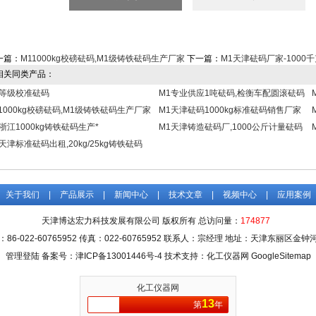
一篇：
M11000kg校磅砝码,M1级铸铁砝码生产厂家
下一篇：
M1天津砝码厂家-100
关同类产品：
1等级校准砝码
M1专业供应1吨砝码,检衡车配圆滚砝码
11000kg校磅砝码,M1级铸铁砝码生产厂家
M1天津砝码1000kg标准砝码销售厂家
浙江1000kg铸铁砝码生产*
M1天津铸造砝码厂,1000公斤计量砝码
天津标准砝码出租,20kg/25kg铸铁砝码
关于我们
|
产品展示
|
新闻中心
|
技术文章
|
视频中心
|
应用案例
天津博达宏力科技发展有限公司 版权所有 总访问量：
174877
：86-022-60765952 传真：022-60765952 联系人：宗经理 地址：天津东丽区金钟
管理登陆
备案号：津ICP备13001446号-4
技术支持：化工仪器网
GoogleSitemap
化工仪器网
13
第
年