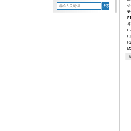
受
砝
E
等
E
F
F
M
如