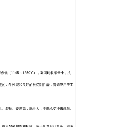
点低（1145～1250℃），凝固时收缩量小，抗
定的力学性能和良好的被切削性能，普遍应用于工
孔、裂纹。硬度高，脆性大，不能承受冲击载荷。
，有良好的塑性和韧性。用于制造形状复杂、能承