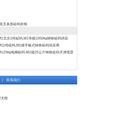
0千克叉条形砝码价格
M1北京1吨砝码,M1等级1000kg铸铁砝码供应
M11吨砝码,M1级平板式铸铁砝码供应商
M125kg电梯砝码-M1级25公斤铸铁砝码天津现货
|
联系我们
河大街