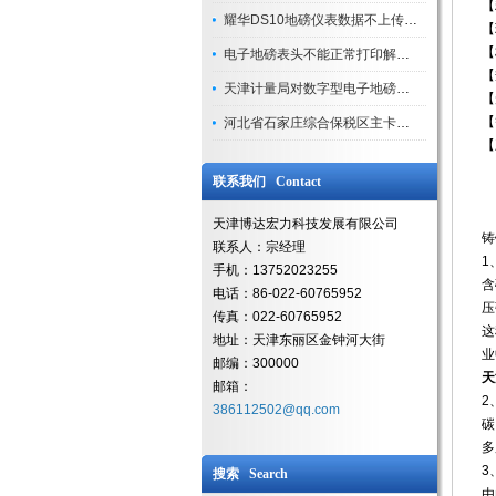
【
耀华DS10地磅仪表数据不上传处理方法（现场案例）
【
【
电子地磅表头不能正常打印解决方法
【
天津计量局对数字型电子地磅计量校准步骤
【
【
河北省石家庄综合保税区主卡口启用
【
联系我们 Contact
天津博达宏力科技发展有限公司
铸
联系人：宗经理
1
手机：13752023255
含
电话：86-022-60765952
压
传真：022-60765952
这
地址：天津东丽区金钟河大街
业
邮编：300000
天
邮箱：
2
386112502@qq.com
碳
多
3
搜索 Search
由