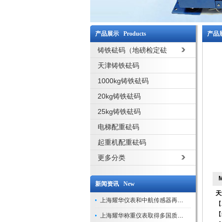
产品展示 Products
产品展
铸铁砝码（地磅检定砝
码）
天津铸铁砝码
1000kg铸铁砝码
20kg铸铁砝码
25kg铸铁砝码
电梯配重砝码
起重机配重砝码
更多分类
新闻资讯 New
天
上海耀华仪表和中航传感器再添新荣誉
【
【
上海耀华称重仪表取得多国质量认证