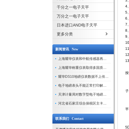
3
4
千分之一电子天平
5
万分之一电子天平
6
7
日本进口AND电子天平
8
更多分类
9
1
1
新闻资讯 New
1
上海耀华仪表和中航传感器再添新荣誉
1
上海耀华称重仪表取得多国质量认证
按
耀华DS10地磅仪表数据不上传处理方法（现场案例）
1
电子地磅表头不能正常打印解决方法
子
天津计量局对数字型电子地磅计量校准步骤
2
河北省石家庄综合保税区主卡口启用
平
联系我们 Contact
3
5