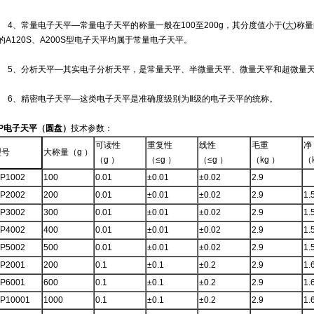
、常量电子天平—常量电子天平的称量一般在100至200g，其分度值小于(
大
)称量
s的A120S、A200S型电子天平均属于常量电子天平。
、分析天平—其实电子分析天平，是常量天平、半微量天平、微量天平和超微量天
、精密电子天平—这类电子天平是准确度级别为Ⅱ级的电子天平的统称。
P
电子天平（圆盘）
技术参数：
可读性
重复性
线性
毛重
净
型号
大称量（g ）
（g ）
（≤g ）
（≤g ）
（kg ）
（
P1002
100
0.01
±0.01
±0.02
2.9
P2002
200
0.01
±0.01
±0.02
2.9
1.
P3002
300
0.01
±0.01
±0.02
2.9
1.
P4002
400
0.01
±0.01
±0.02
2.9
1.
P5002
500
0.01
±0.01
±0.02
2.9
1.
P2001
200
0.1
±0.1
±0.2
2.9
1.
P6001
600
0.1
±0.1
±0.2
2.9
1.
P10001
1000
0.1
±0.1
±0.2
2.9
1.