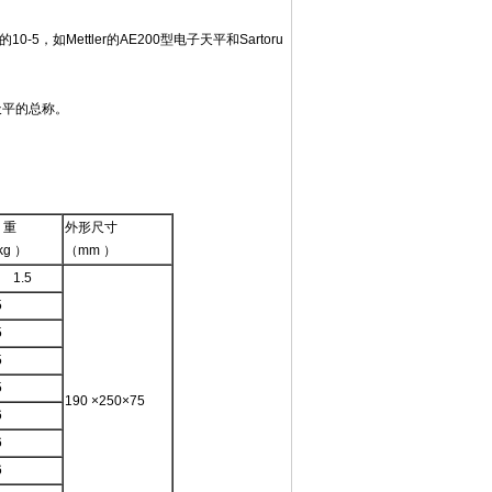
的10-5，如Mettler的AE200型电子天平和Sartoru
平的总称。
 重
外形尺寸
kg ）
（mm ）
1.5
5
5
5
5
190 ×250×75
6
6
6