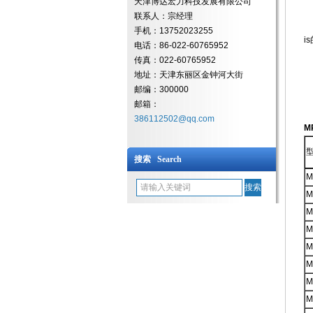
天津博达宏力科技发展有限公司
联系人：宗经理
4
手机：13752023255
i
电话：86-022-60765952
传真：022-60765952
5
地址：天津东丽区金钟河大街
邮编：300000
6
邮箱：
386112502@qq.com
M
搜索 Search
M
M
M
M
M
M
M
M