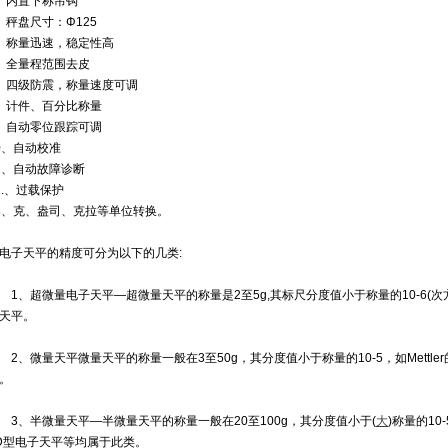
、内置下称吊钩
、秤盘尺寸：Φ125
、称量迅速，稳定性高
、全量程范围去皮
、四级防震，称量速度可调
、计件、百分比称量
、自动零位跟踪可调
0、自动校准
1、自动故障诊断
2.、过载保护
3、克、盎司、克拉等单位转换。
电子天平的精度可分为以下的几类:
、超微量电子天平—超微量天平的称量是2至5g,其标尺分度值小于称量的10-6(次方),
天平。
、微量天平微量天平的称量一般在3至50g，其分度值小于称量的10-5，如Mettler的AT
。
、半微量天平—半微量天平的称量一般在20至100g，其分度值小于(
大
)称量的10-
D型电子天平等均属于此类。