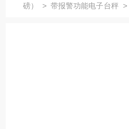
磅）
>
带报警功能电子台秤
>
警台式电子秤价格