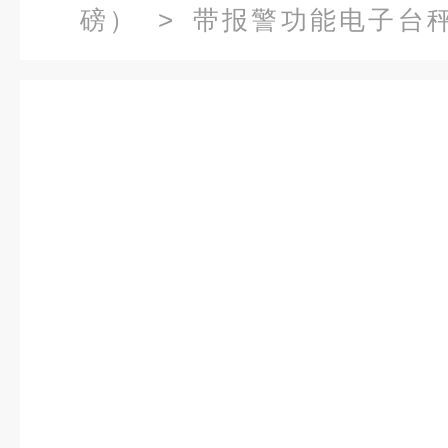
磅）
>
带报警功能电子台
秤,100kg/1g电子秤厂家价格