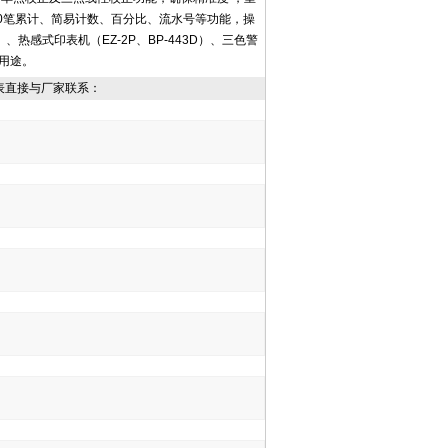
20笔累计、简易计数、百分比、流水号等功能，操
、热感式印表机（EZ-2P、BP-443D）、三色警
用途。
表直接与厂家联系：