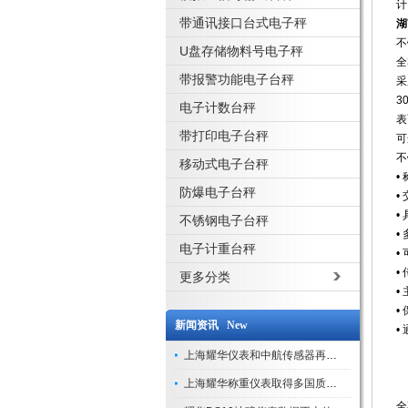
计
带通讯接口台式电子秤
湖
不
U盘存储物料号电子秤
全
带报警功能电子台秤
采
3
电子计数台秤
表
带打印电子台秤
可
不
移动式电子台秤
•
防爆电子台秤
•
•
不锈钢电子台秤
•
电子计重台秤
•
•
更多分类
•
•
新闻资讯 New
•
上海耀华仪表和中航传感器再添新荣誉
上海耀华称重仪表取得多国质量认证
全