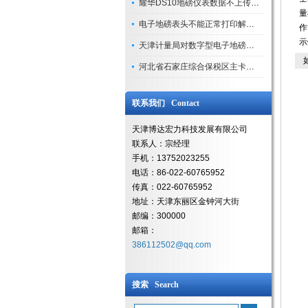
耀华DS10地磅仪表数据不上传处理方法（现场案例）
量
电子地磅表头不能正常打印解决方法
作
示
天津计量局对数字型电子地磅计量校准步骤
如
河北省石家庄综合保税区主卡口启用
联系我们 Contact
天津博达宏力科技发展有限公司
联系人：宗经理
手机：13752023255
电话：86-022-60765952
传真：022-60765952
地址：天津东丽区金钟河大街
邮编：300000
邮箱：
386112502@qq.com
搜索 Search