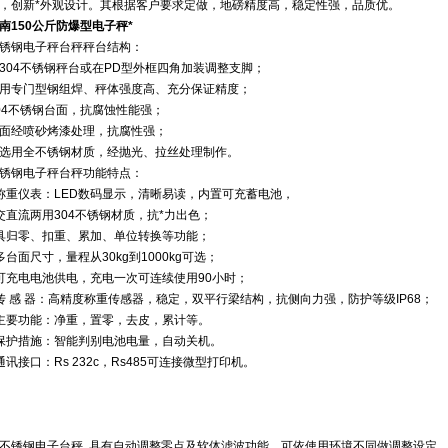
，创新*外观设计。其根据客户要求定做，地磅精度高，稳定性强，品质优。
南150公斤防爆型电子秤*
锈钢电子秤台秤秤台结构：
304不锈钢秤台或在PD型外框四角加装调整支脚；
用专门型钢组焊、秤体强度高、充分保证精度；
04不锈钢台面，抗腐蚀性能强；
面经喷砂烤漆处理，抗腐性强；
选用全不锈钢材质，经抛光、拉丝处理制作。
锈钢电子秤台秤功能特点：
 称重仪表：LED数码显示，清晰易读，内置可充蓄电池，
 交直流两用304不锈钢材质，抗*力出色；
 具归零、扣重、累加、单位转换等功能；
 多台面尺寸，量程从30kg到1000kg可选；
 可充电电池供电，充电一次可连续使用90小时；
 传 感 器：高精度称重传感器，稳定，双平行梁结构，抗侧向力强，防护等级IP68；
 主要功能：净重，置零，去皮，累计等。
 保护措施：智能判别电池电量，自动关机。
 通讯接口：Rs 232c，Rs485可连接微型打印机。
不锈钢电子台秤 具有自动调整零点及软体滤波功能，可依使用环境不同做调整设定，