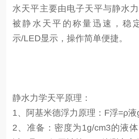
水天平主要由电子天平与静水力
被静水天平的称量迅速，稳定
示/LED显示，操作简单便捷。
静水力学天平原理：
1、阿基米德浮力原理：F浮=ρ液gV
2、准备：密度为1g/cm3的