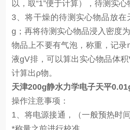
以，取“1”便于计算），待测实心
3、将干燥的待测实心物品放在
g；再将待测实心物品浸入密度为1
物品上不要有气泡，称重，记录m2 
液gV排，可以算出实心物品体积V
计算出ρ物。
天津200g静水力学电子天平0.0
操作注意事项：
1、将电源接通，（一般预热时间
*称量之前进行校准。