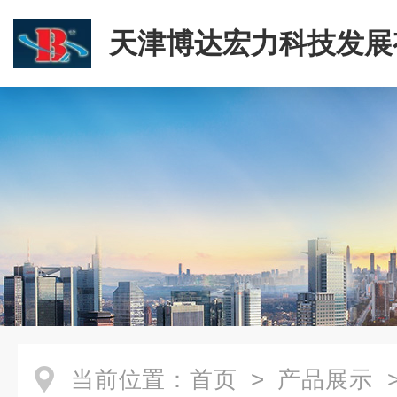
天津博达宏力科技发展
司
当前位置：
首页
>
产品展示