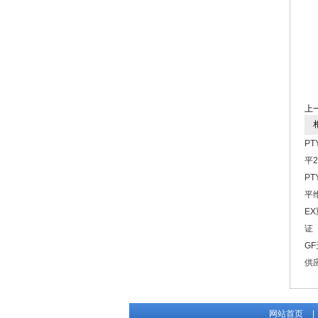
上
相
P
平2
P
平
E
证
G
供
网站首页
|