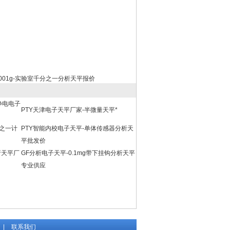
.001g-实验室千分之一分析天平报价
静电电子
PTY天津电子天平厂家-半微量天平*
分之一计
PTY智能内校电子天平-单体传感器分析天
平批发价
析天平厂
GF分析电子天平-0.1mg带下挂钩分析天平
专业供应
|
联系我们