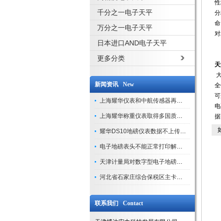
性
千分之一电子天平
分
命
万分之一电子天平
对
日本进口AND电子天平
更多分类
天
大
新闻资讯 New
全
可
上海耀华仪表和中航传感器再添新荣誉
电
上海耀华称重仪表取得多国质量认证
据
如
耀华DS10地磅仪表数据不上传处理方法（现场案例）
电子地磅表头不能正常打印解决方法
天津计量局对数字型电子地磅计量校准步骤
河北省石家庄综合保税区主卡口启用
联系我们 Contact