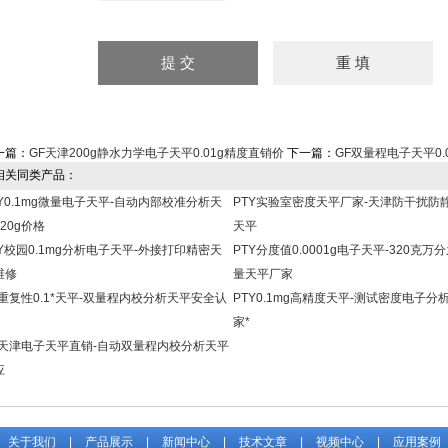
一篇：
GF天津200g静水力学电子天平0.01g精度直销价
下一篇：
GF双量程电子天平0
关同类产品：
TY0.1mg微量电子天平-自动内部校准分析天
PTY实验室密度天平厂家-天津防干扰防
20g价格
天平
TY校园0.1mg分析电子天平-外接打印精密天
PTY分度值0.0001g电子天平-320克万
维修
量天平厂家
X重复性0.1*天平-双量程内校分析天平安全认
PTY0.1mg高精度天平-测试密度电子分
家*
F天津电子天平直销-自动双量程内校分析天平
应
关于我们
|
产品展示
|
新闻中心
|
技术文章
|
视频中心
|
应用案例