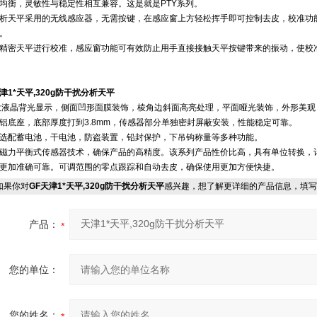
均衡，灵敏性与稳定性相互兼容。这是就是PTY系列。
析天平采用的无线感应器，无需按键，在感应窗上方轻松挥手即可控制去皮，校准功
。
精密天平进行校准，感应窗功能可有效防止用手直接接触天平按键带来的振动，使校
津1*天平,320g防干扰分析天平
液晶背光显示，侧面凹形面膜装饰，棱角边斜面高亮处理，平面哑光装饰，外形美观
铝底座，底部厚度打到3.8mm，传感器部分单独密封屏蔽安装，性能稳定可靠。
选配蓄电池，干电池，防盗装置，铅封保护，下吊钩称量等多种功能。
磁力平衡式传感器技术，确保产品的高精度。该系列产品性价比高，具有单位转换，
更加准确可靠。可调范围的零点跟踪和自动去皮，确保使用更加方便快捷。
果你对
GF天津1*天平,320g防干扰分析天平
感兴趣，想了解更详细的产品信息，填写
产品：
您的单位：
您的姓名：