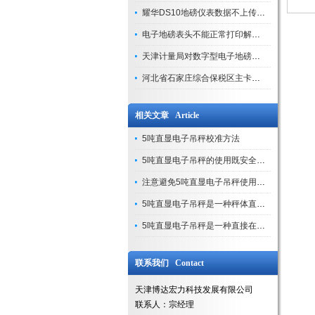
耀华DS10地磅仪表数据不上传处理方法（现场案例）
电子地磅表头不能正常打印解决方法
天津计量局对数字型电子地磅计量校准步骤
河北省石家庄综合保税区主卡口启用
相关文章 Article
5吨直显电子吊秤校准方法
5吨直显电子吊秤的使用既安全又方便
注意避免5吨直显电子吊秤使用过载
5吨直显电子吊秤是一种秤体直显式吊秤
5吨直显电子吊秤是一种直接在秤体上面显示的计量衡器
联系我们 Contact
天津博达宏力科技发展有限公司
联系人：宗经理