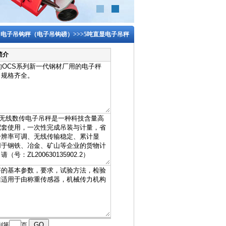
>
电子吊钩秤（电子吊钩磅）
>>>
5吨直显电子吊秤
简介
到第
页